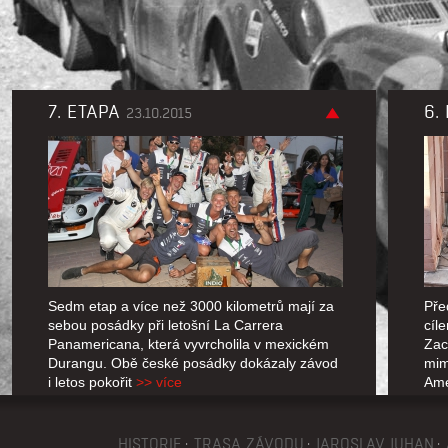
7. ETAPA
6.
23.10.2015
Sedm etap a více než 3000 kilometrů mají za
Pře
sebou posádky při letošní La Carrera
cíl
Panamericana, která vyvrcholila v mexickém
Zac
Durangu. Obě české posádky dokázaly závod
mim
i letos pokořit
>> více
Am
HISTORIE
TRASA ZÁVODU
JAROSLAV JUHAN