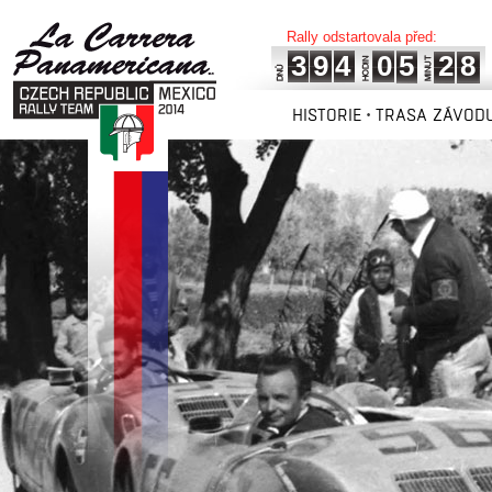
Rally odstartovala před:
3
9
4
0
5
2
8
HISTORIE
TRASA ZÁVOD