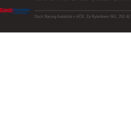
Duck Racing Autoklub v AČR, Za Rybníkem 561, 252 42 J