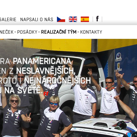
GALERIE
NAPSALI O NÁS
ANEČEK
POSÁDKY
REALIZAČNÍ TÝM
KONTAKTY
ERA
PANAMERICANA
EN Z
NESLAVNĚJŠÍCH,
ROTO I
NEJNÁROČNĚJŠÍCH
 NA SVĚTĚ.