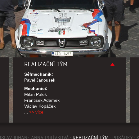
REALIZAČNÍ TÝM
Šéfmechanik:
Pavel Janoušek
Mechanici:
Milan Pálek
František Adámek
Václav Kopáček
...
>> více
OSLAV JUHAN
ANNA POLÍVKOVÁ
REALIZAČNÍ TÝM
POSÁDKY