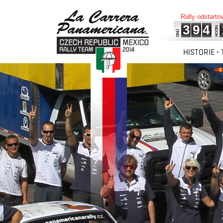
Rally odstarto
3
9
4
HISTORIE