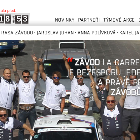
vala před:
1
8
5
3
NOVINKY
PARTNEŘI
TÝMOVÉ AKCE
TRASA ZÁVODU
JAROSLAV JUHAN
ANNA POLÍVKOVÁ
KAREL J
ZÁVOD
LA CARR
JE BEZESPORU JED
A PRÁVĚ P
ZÁVODŮ