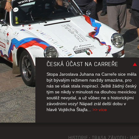
ČESKÁ ÚČAST NA CARREŘE
Stopa Jaroslava Juhana na Carreře sice měla
být bývalým režimem navždy smazána, pro
nás se však stala inspirací. Ještě žádný český
tým se nikdy v minulosti na dlouhou mexickou
soutěž nevydal, a už vůbec ne s historickými
závodními vozy! Nápad zrál delší dobu v
hlavě Vojtěcha Štajfa...
>> více
HISTORIE
TRASA ZÁVODU
JAR