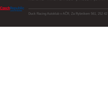
Duck Racing Autoklub v AČR, Za Rybníkem 561, 252 42 J