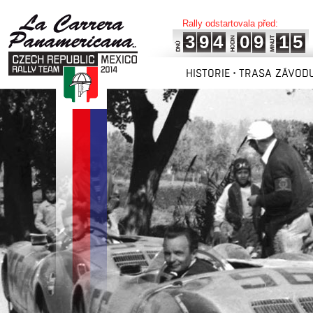
Rally odstartovala před:
3
9
4
0
9
1
5
HISTORIE
TRASA ZÁVOD