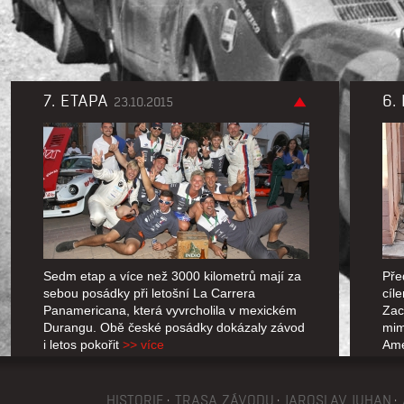
7. ETAPA
6.
23.10.2015
Sedm etap a více než 3000 kilometrů mají za
Pře
sebou posádky při letošní La Carrera
cíl
Panamericana, která vyvrcholila v mexickém
Zac
Durangu. Obě české posádky dokázaly závod
mim
i letos pokořit
>> více
Am
HISTORIE
TRASA ZÁVODU
JAROSLAV JUHAN